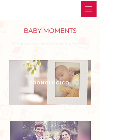
BABY MOMENTS
365 días de tu bebé en un dulce video
CRONOLÓGICO