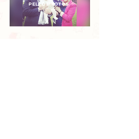
PELI DE FOTOS
+16 años contando
historias en película
+ DE 2.000 VIDEOS PRODUCIDOS
Nuestros protagonistas están en todo el
mundo
Copyright 2023 © Todos los derechos
reservados