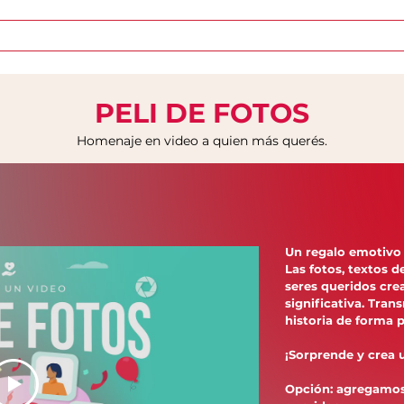
Inicio
Sobre FunFace
Quiero mi película
PELI DE FOTOS
Homenaje en video a quien más querés.
Un regalo emotivo
Las fotos, textos d
seres queridos cre
significativa. Tran
historia de forma 
¡Sorprende y crea 
Opción: agregamos 