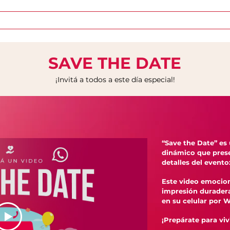
Inicio
Sobre FunFace
Quiero mi película
SAVE THE DATE
¡Invitá a todos a este día especial!
“Save the Date” es
dinámico que prese
detalles del evento
Este video emocion
impresión durader
en su celular por 
¡Prepárate para viv